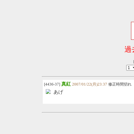
過
真紅
[4436-37]
2007/01/22(月)23:37
修正時間切れ
あげ