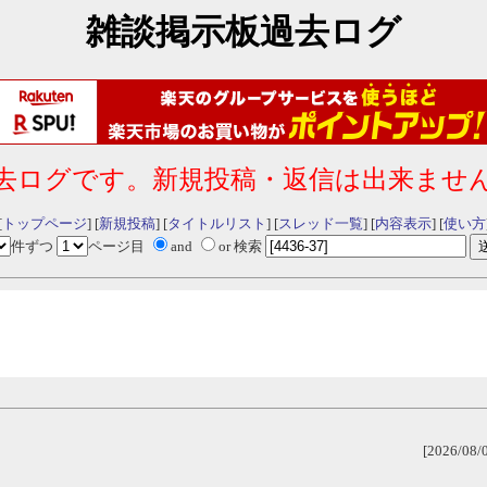
雑談掲示板過去ログ
去ログです。新規投稿・返信は出来ませ
[
トップページ
] [
新規投稿
] [
タイトルリスト
] [
スレッド一覧
] [
内容表示
] [
使い方
件ずつ
ページ目
and
or 検索
[2026/0