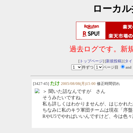
ローカル
過去ログです。新
[
トップページ
] [
新規投稿
] [
タイ
件ずつ
ページ目
and
たけ
[3427-45]
2005/08/08(月)15:00
修正時間切れ
＞ 聞いた話なんですが さん
そうみたいですね。
私も詳しくはわかりませんが、はじかれた
ちなみに私のキラ軍団チームは現在「序盤
RやU5でやればいいんですけど、今は色