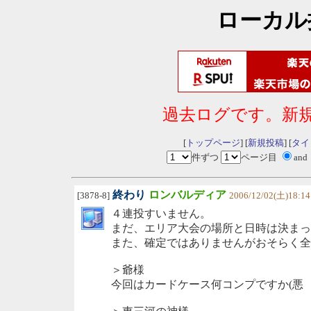
ローカル
過去ログです。新
[
トップページ
] [
新規投稿
] [
タイ
件ずつ
ページ目
and
終わり
ロンバルディア
[3878-8]
2006/12/02(土)18:14
４連投すいません。
まだ、エリア大会の場所と日時は決まっ
また、確定ではありませんがおそらく全
＞爺様
今回はカードケース何コンプですか(悪