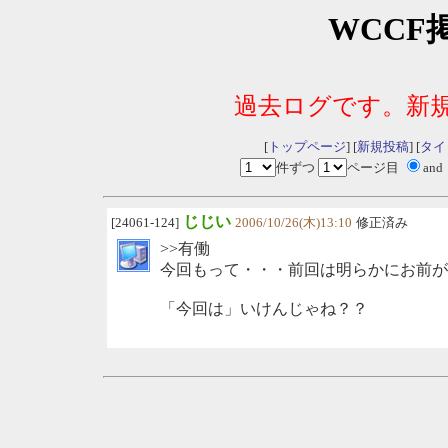
WCCF
過去ログです。新
[
トップページ
] [
新規投稿
] [
タイ
件ずつ
ページ目
and
じじい
[24061-124]
2006/10/26(木)13:10
修正済み
>>有働
今回もって・・・前回は明らかにお前が
「今回は」いけんじゃね？？