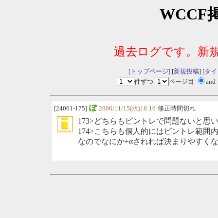
WCCF
過去ログです。新
[
トップページ
] [
新規投稿
] [
タイ
件ずつ
ページ目
and
ぽ
[24061-175]
2006/11/15(水)16:16
修正時間切れ
173>どちらもピントレで問題ないと思
174>こちらも個人的にはピントレ範
なのでなにか+αされれば決まりやすく