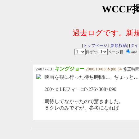
WCCF
過去ログです。新
[
トップページ
] [
新規投稿
] [
タイ
件ずつ
ページ目
and
キングジョー
[24077-13]
2006/10/05(木)08:54
修正時
映画を観に行った待ち時間に、ちょっと…
260>☆LEフィーゴ>276>308>090
期待してなかったので驚きました。
５クレのみですが、参考になれば